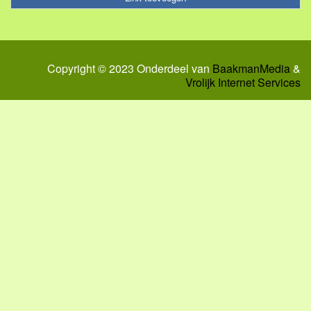
Copyright © 2023 Onderdeel van
BaakmanMedia
&
Vrolijk Internet Services